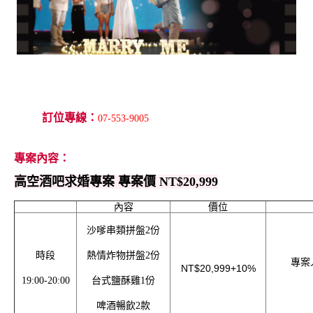
H₂O | Summer & Bikini
夏日星球冒險｜暑期特別
泳夏派對
活動
訂位專線：
07-553-9
005
專案
內容：
高空酒吧求婚專案 專案價 NT$20,999
內容
價位
沙嗲串類拼盤2份
時段
熱情炸物拼盤2份
專案人
NT$20,999+10%
H2O x KLOWER PAND
夏日放電計畫 | 高鐵聯票
19:00-20:00
台式鹽酥雞1份
OR 浴見時光
住房專案
啤酒暢飲2款