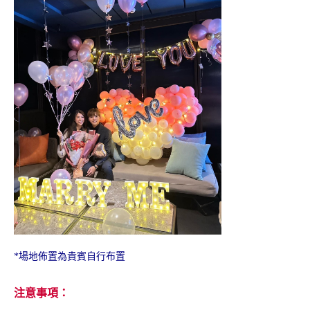
教父牛排全新饗宴 | 一泊
H₂O Hotel 客房餐飲加價
二食住房專案
購
*場地佈置為貴賓自行布置
永續美好漫遊台灣 | 高鐵
2026年興高采烈 | 三天
飯店聯票住房專案
兩夜住房專案
注意事項：