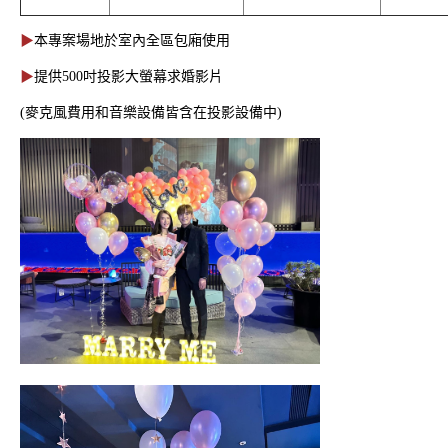
▶
本專案場地於室內全區包廂使用
▶
提供500吋投影大螢幕求婚影片
(麥克風費用和音樂設備皆含在投影設備中)
樂夏加倍 | 住房專案
Takao Fever 南洋住房夜
| 一泊二食