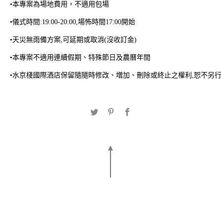
•本專案為場地費用，不適用包場
•儀式時間:19:00-20:00,場怖時間17:00開始
•天災無雨備方案,可延期或取消(沒收訂金)
•本專案不適用連續假期、特殊節日及農曆年間
•水京棧國際酒店保留隨隨時修改、増加、刪除或終止之權利,恕不另
2026 H2O 假期 | 早鳥住
2026舒眠漫享 | 純住房
房專案
專案