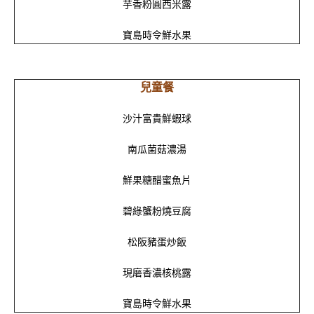
芋香粉圓西米露
寶島時令鮮水果
兒童餐
沙汁富貴鮮蝦球
南瓜菌菇濃湯
2026 H2O 假期 | 早鳥住
2026舒眠漫享 | 純住房
鮮果糖醋蜜魚片
房專案
專案
碧綠蟹粉燒豆腐
松阪豬蛋炒飯
現磨香濃核桃露
寶島時令鮮水果