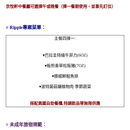
京悅軒中餐廳可選擇午或晚餐（擇一餐期使用，並事先訂位）
2026壽星限定 | 住房專
2026年H2O 假期 | 住房
≡ Ripple專案菜單：
案
專案
主餐四擇一:
▾
巴拉圭特級牛菲力(6OZ)
▾
板煎香草松阪豬
(7OZ)
▾
挪威鮮鮭魚排
▾
波特菌菇鑲植物肉 季節蔬菜
搭配異國自助餐檯,特調飲品等無限供應
2026年國民旅遊卡專屬
2026年食尚假期 | 一泊
優惠
二食
≡ 未成年旅宿規範：