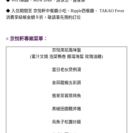
◆
WIFI網路、MINI BAR、游泳池、健身房
◆ 入住期間至 京悅軒中餐廳小吃、Ripple西餐廳、
TAKAO Fever
消費享結帳金額９折，敬請事先預約訂位
教父牛排全新饗宴 | 一泊
H₂O Hotel 客房餐飲加價
二食住房專案
購
≡ 京悅軒專案菜單：
京悅席前風味盤
(蜜汁叉燒 泡菜鴨卷 醋溜海蜇 玫瑰油雞)
當日老伙煲例湯
金蒜龍蝦五彩蔬
翡翠芙蓉蒸時魚
黑椒田園戰斧豬
永續美好漫遊台灣 | 高鐵
2026年興高采烈 | 三天
烏魚子松露炒飯
飯店聯票住房專案
兩夜住房專案