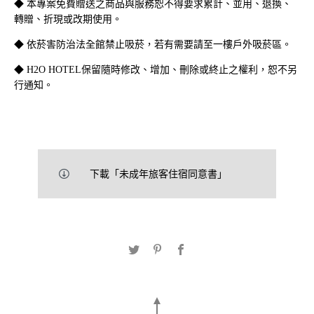
◆ 本專案免費贈送之商品與服務恕不得要求累計、並用、退換、
轉贈、折現或改期使用。
◆ 依菸害防治法全館禁止吸菸，若有需要請至一樓戶外吸菸區。
◆ H2O HOTEL保留隨時修改、增加、刪除或終止之權利，恕不另
行通知
。
H
O Hotel 水京棧國際酒店
2
T
+886-7-553-7001
F
+886-7-553-8008
rv@h2ohotel.com.tw
下載「未成年旅客住宿同意書」
80453高雄市鼓山區明華路366號
立即訂房
交通資訊
© 2017 H2O Hotel. All Rights Reserved. Designed by
WDD
.