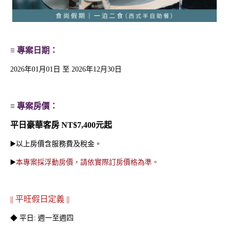
H₂O | Summer & Bikini
夏日星球冒險｜暑期特別
≡ 專案日期：
泳夏派對
活動
2026年01月01日 至 2026年12月30日
≡ 專案房價：
平日豪華客房 NT$7,400元起
▶️以上房價含服務費及稅金。
▶️
本專案採浮動房價，請依實際訂房價格為準。
H2O x KLOWER PAND
夏日放電計畫 | 高鐵聯票
|| 平旺假日定義 ||
OR 浴見時光
住房專案
◆ 平日: 週一至週四