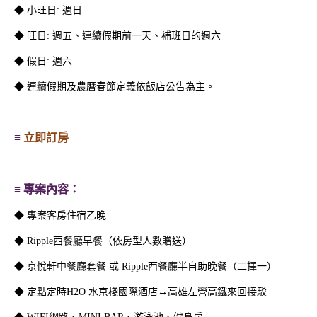
◆ 小旺日: 週日
◆ 旺日: 週五、連續假期前一天、補班日的週六
◆ 假日: 週六
◆ 連續假期及農曆春節定義依飯店公告為主。
≡
立即訂房
樂夏加倍 | 住房專案
Takao Fever 南洋住房夜
| 一泊二食
≡ 專案內容：
◆ 專案客房住宿乙晚
◆ Ripple西餐廳早餐（依房型人數贈送）
◆ 京悅軒中餐廳套餐 或
Ripple西餐廳半自助晚餐
（二擇一）
◆ 定點定時H2O 水京棧國際酒店↔高雄左營高鐵來回接駁