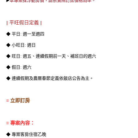
▶️
本專案採浮動房價，請依實際訂房價格為準。
|| 平旺假日定義 ||
◆ 平日: 週一至週四
◆ 小旺日: 週日
◆ 旺日: 週五、連續假期前一天、補班日的週六
◆ 假日: 週六
樂夏加倍 | 住房專案
Takao Fever 南洋住房夜
◆ 連續假期及農曆春節定義依飯店公告為主。
| 一泊二食
≡
立即訂房
≡ 專案內容：
◆ 專案客房住宿乙晚