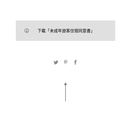
2026壽星限定 | 住房專
2026年H2O 假期 | 住房
下載「未成年旅客住宿同意書」
案
專案
2026年國民旅遊卡專屬
2026年食尚假期 | 一泊
優惠
二食