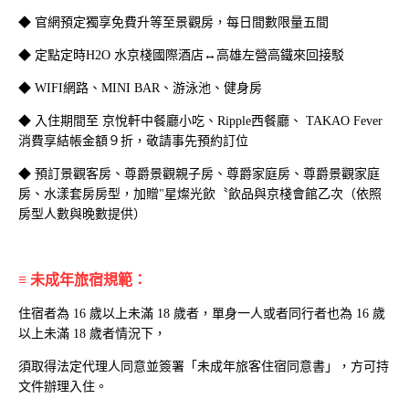
◆ 官網預定獨享免費升等至景觀房，每日間數限量五間
◆ 定點定時H2O 水京棧國際酒店↔高雄左營高鐵來回接駁
教父牛排全新饗宴 | 一泊
H₂O Hotel 客房餐飲加價
◆
WIFI網路、MINI BAR、游泳池、健身房
二食住房專案
購
◆ 入住期間至 京悅軒中餐廳小吃、Ripple西餐廳、
TAKAO Fever
消費享結帳金額９折，敬請事先預約訂位
◆
預訂景觀客房、尊爵景觀親子房、尊爵家庭房、尊爵景觀家庭
房、水漾套房房型，加贈"星燦光飲〝飲品與京棧會館乙次（依照
房型人數與晚數提供）
≡ 未成年旅宿規範：
住宿者為 16 歲以上未滿 18 歲者，單身一人或者同行者也為 16 歲
以上未滿 18 歲者情況下，
永續美好漫遊台灣 | 高鐵
2026年興高采烈 | 三天
須取得法定代理人同意並簽署「未成年旅客住宿同意書」，方可持
飯店聯票住房專案
兩夜住房專案
文件辦理入住。