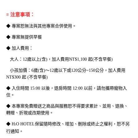
≡ 注意事項：
◆ 專案恕無法與其他專案合併使用。
◆ 專案無提供早餐
◆ 加人費用：
大人：12歲以上(含)，加人費用NT$1,100 起(不含早餐)
小孩加價：6歲(含)～12歲以下或120公分~150公分，加人費用
2026 H2O 假期 | 早鳥住
2026舒眠漫享 | 純住房
NT$300 起 (不含早餐)
房專案
專案
◆ 入住時間 15:00 以後，退房時間 12:00 以前，請勿攜帶寵物入
住。
◆ 本專案免費贈送之商品與服務恕不得要求累計、並用、退換、
轉贈、折現或改期使用。
◆ H
O HOTEL保留隨時修改、增加、刪除或終止之權利，恕不另
2
行通知。