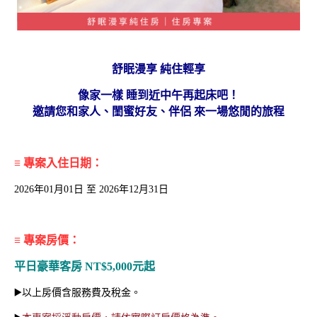
H₂O | Summer & Bikini
夏日星球冒險｜暑期特別
舒眠漫享 純住輕享
泳夏派對
活動
像家一樣 睡到近中午再起床吧！
邀請您和家人、閨蜜好友、伴侶 來一場悠閒的旅程
≡ 專案入住日期：
2026年01月01日 至 2026年12月31日
≡ 專案房價：
平日豪華客房 NT$5,000元起
H2O x KLOWER PAND
夏日放電計畫 | 高鐵聯票
OR 浴見時光
住房專案
▶️以上房價含服務費及稅金。