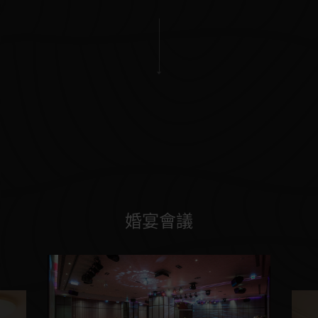
H₂O | 住房公告
探索H
O
2
Amazing H
O
2
客房介紹