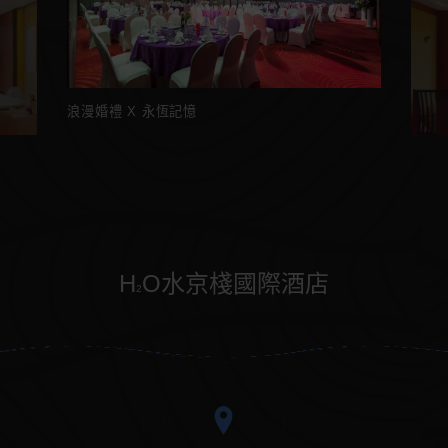
2F 京悅軒