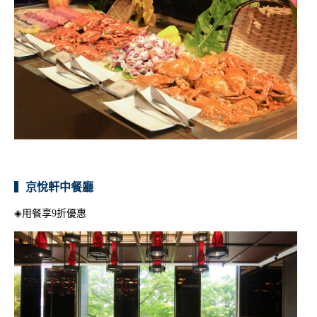
樂夏加倍 | 住房專案
Takao Fever 南洋住房夜
| 一泊二食
▍
京悅軒中餐廳
◈用餐享9折優惠