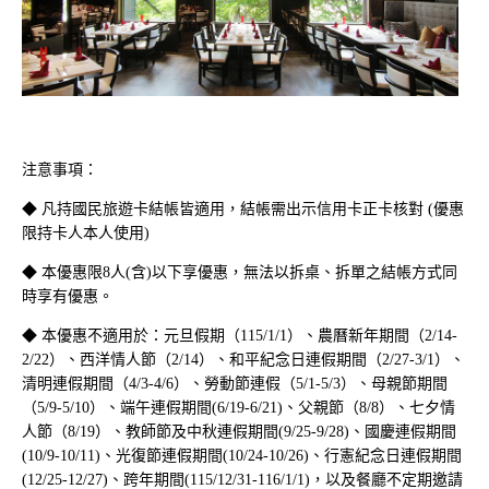
教父牛排全新饗宴 | 一泊
H₂O Hotel 客房餐飲加價
二食住房專案
購
注意事項：
◆ 凡持國民旅遊卡結帳皆適用，結帳需出示信用卡正卡核對 (優惠
限持卡人本人使用)
◆ 本優惠限8人(含)以下享優惠，無法以拆桌、拆單之結帳方式同
時享有優惠。
◆
本優惠不適用於：元旦假期（115/1/1）、農曆新年期間（2/14-
2/22）、西洋情人節（2/14）、和平紀念日連假期間（2/27-3/1）、
清明連假期間（4/3-4/6）、勞動節連假（5/1-5/3）、母親節期間
（5/9-5/10）、端午連假期間(6/19-6/21)、父親節（8/8）、七夕情
永續美好漫遊台灣 | 高鐵
2026年興高采烈 | 三天
人節（8/19）、教師節及中秋連假期間(9/25-9/28)、國慶連假期間
飯店聯票住房專案
兩夜住房專案
(10/9-10/11)、光復節連假期間(10/24-10/26)、行憲紀念日連假期間
(12/25-12/27)、跨年期間(115/12/31-116/1/1)，以及餐廳不定期邀請