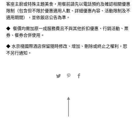
客座主廚或特殊主題美食，用餐前請先以電話預約及確認相關優惠
限制（包含但不限於優惠適用人數、詳細優惠內容、活動限制及不
適用期間），並依飯店公告為準。
◆
餐價均需加原一成服務費且不與其他折扣優惠、行銷活動、票
券、餐券合併使用。
◆ 水京棧國際酒店保留隨時修改、增加、刪除或終止之權利，恕
不另行通知。
2026 H2O 假期 | 早鳥住
2026舒眠漫享 | 純住房
房專案
專案