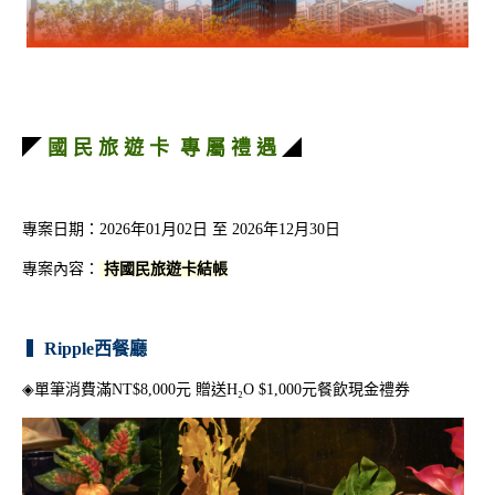
H₂O | Summer & Bikini
夏日星球冒險｜暑期特別
泳夏派對
活動
◤
國 民 旅 遊 卡 專 屬 禮 遇
◢
專案日期：2026年01月02日 至 2026年12月30日
專案內容：
持國民旅遊卡結帳
▍
Ripple西餐廳
◈單筆消費滿NT$8,000元 贈送H₂O $1,000元餐飲現金禮券
H2O x KLOWER PAND
夏日放電計畫 | 高鐵聯票
OR 浴見時光
住房專案