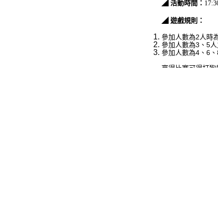
◢ 活動時間：
17:3
◢ 遊戲規則：
參加人數為2人時
參加人數為3、5
參加人數為4、6
贏得比賽可得打狗熱
2026年食尚假期 | 一泊二食
◢ 注意事項：
◆
若酒吧客人報名
◆
7/25、8/2
◆
水京棧國際酒店
✦ 遨遊太空-BE 