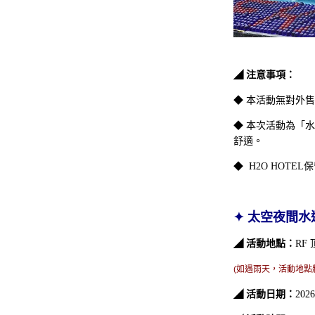
◢ 注意事項：
◆
本活動無對外售
◆
本次活動為「水
2026壽星限定 | 住房專案
舒適。
◆
H2O HOT
✦ 太空夜間水運會
◢ 活動地點：
RF
(如遇雨天
，活動地點
◢ 活動日期：
202