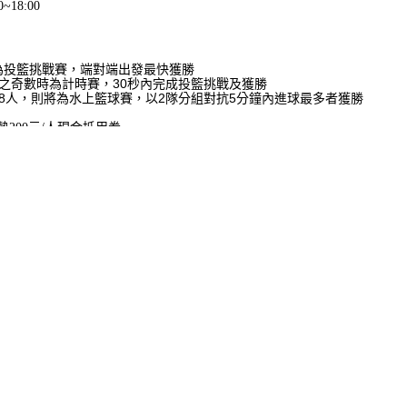
0~18:00
為投籃挑戰賽，端對端出發最快獲勝
人之奇數時為計時賽，30秒內完成投籃挑戰及獲勝
、8人，則將為水上籃球賽，以2隊分組對抗5分鐘內進球最多者獲勝
200元/人現金抵用券
參加須額外付350元泳池使用費，使用規則依酒吧為準。
2將舉辦泳夏派對，太空夜間水運會將各暫停乙次。
保有隨時更改、增加、刪除即終止活動權利，恕不另行通知。
An astronaut✦