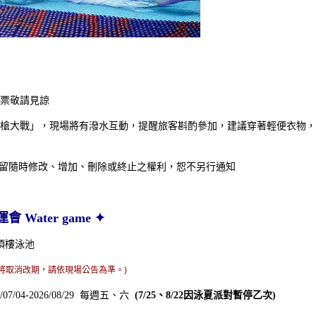
票敬請見諒
槍大戰」，現場將有潑水互動，提醒旅客斟酌參加，建議穿著輕便衣物，
2026年H2O 假期 | 住房專案
EL保留隨時修改、增加、刪除或終止之權利，恕不另行通知
 Water game ✦
 頂樓泳池
將取消改期，請依現場公告為準。)
6/07/04-2026/08/29 每週五、六
(7/25、8/22因泳夏派對暫停乙次)