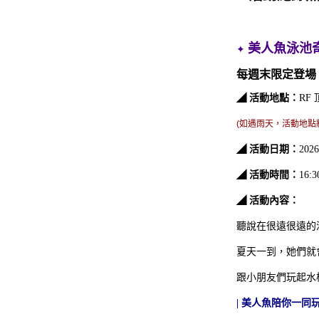
美人魚泳池
✦
每週末限定登場
◢ 活動地點：
RF
(如遇雨天
，活動地點
◢ 活動日期：
202
夏日放電計畫 | 高鐵聯票住房專案
◢ 活動時間：
16:3
◢ 活動內容：
聽說在很遠很遠的
夏天一到，她們就
跟小朋友們玩起水
|
美人魚陪你一同