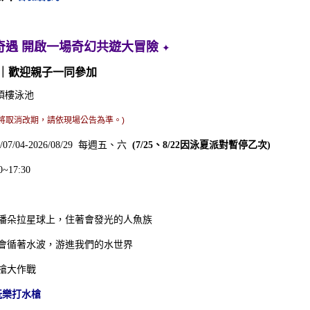
奇遇 開啟一場奇幻共遊大冒險
✦
｜歡迎親子一同參加
 頂樓泳池
將取消改期，請依現場公告為準。)
6/07/04-2026/08/29 每週五、六
(7/25、8/22因泳夏派對暫停乙次)
樂夏加倍 | 住房專案
0~17:30
潘朵拉星球上，住著會發光的人魚族
會循著水波，游進我們的水世界
槍大作戰
玩樂打水槍