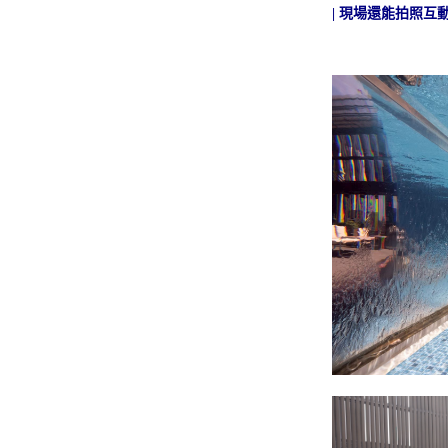
|
現場還能拍照互
教父牛排全新饗宴 | 一泊二食住房專案